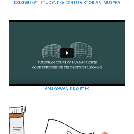
CZŁOWIEKA”, STUDENTKA CZNTU VIKTORIA V. MUZYKA
APLIKOWANIE DO ETPC