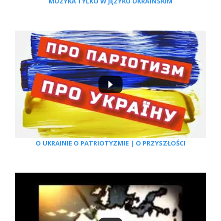
MUZYKA TYLKO W JĘZYKU UKRAIŃSKIM
O UKRAINIE O PATRIOTYZMIE | O PRZYSZŁOŚCI