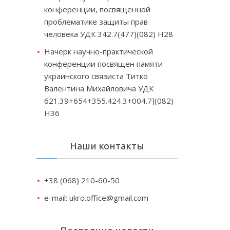
конференции, посвященной
проблематике защиты прав
человека УДК 342.7(477)(082) Н28
Начерк научно-практической
конференции посвящен памяти
украинского связиста Титко
Валентина Михайловича УДК
621.39+654+355.424.3+004.7](082)
Н36
Наши контакты
+38 (068) 210-60-50
e-mail: ukro.office@gmail.com