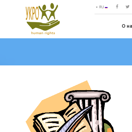
RU
О н